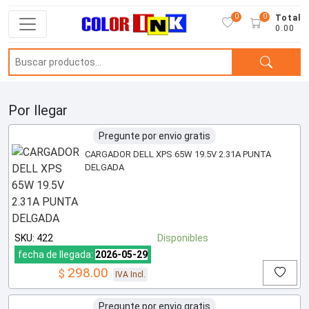
0
0
Total
0.00
Por llegar
Pregunte por envio gratis
CARGADOR DELL XPS 65W 19.5V 2.31A PUNTA
DELGADA
SKU: 422
Disponibles
fecha de llegada:
2026-05-29
298.00
$
IVA Incl.
Pregunte por envio gratis